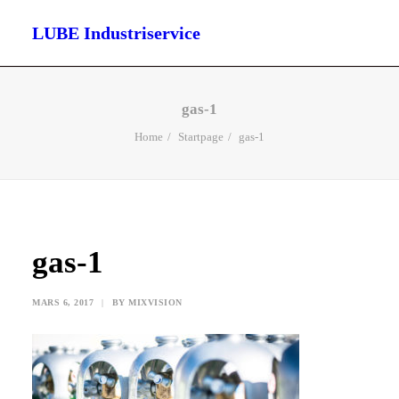
LUBE Industriservice
START
gas-1
HYDRAULIK
Home
Startpage
gas-1
SMÖRJMEDEL & OLJOR
SVETS
GAS & GASOL
MÄTTEKNIK – LASER
gas-1
KONTAKT
MARS 6, 2017
|
BY
MIXVISION
SEARCH