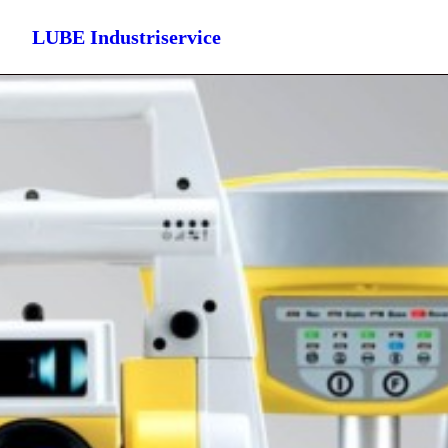
LUBE Industriservice
START
HYDRAULIK
SMÖRJMEDEL & OLJOR
SVETS
GAS & GASOL
MÄTTEKNIK – LASER
KONTAKT
SEARCH