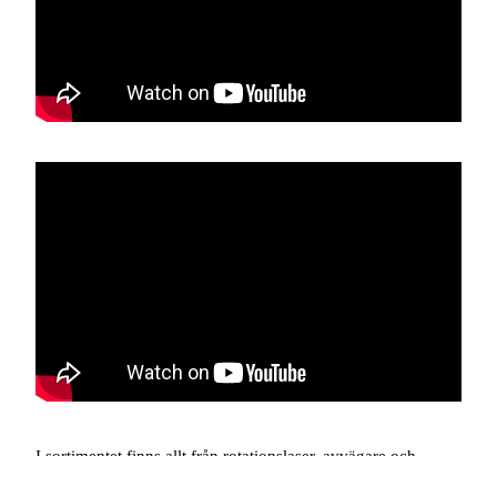
I sortimentet finns allt från rotationslaser, avvägare och
robotiska totalstationer till de mest avancerade GPS/GNSS-