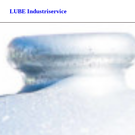
LUBE Industriservice
START
HYDRAULIK
SMÖRJMEDEL & OLJOR
SVETS
GAS & GASOL
MÄTTEKNIK – LASER
KONTAKT
SEARCH