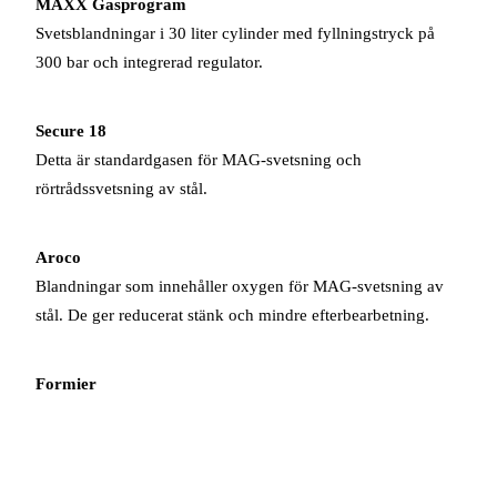
MAXX Gasprogram
Svetsblandningar i 30 liter cylinder med fyllningstryck på
300 bar och integrerad regulator.
Secure 18
Detta är standardgasen för MAG-svetsning och
rörtrådssvetsning av stål.
Aroco
Blandningar som innehåller oxygen för MAG-svetsning av
stål. De ger reducerat stänk och mindre efterbearbetning.
Formier
Blandningar av hydrogen och nitrogen för plasmskärning
och rotgas vid svetsning.