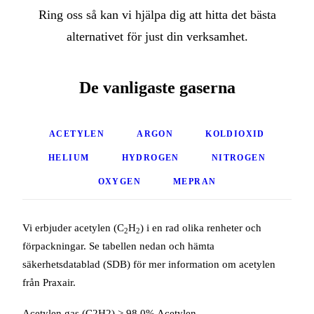
Ring oss så kan vi hjälpa dig att hitta det bästa
alternativet för just din verksamhet.
De vanligaste gaserna
ACETYLEN
ARGON
KOLDIOXID
HELIUM
HYDROGEN
NITROGEN
OXYGEN
MEPRAN
Vi erbjuder acetylen (C
H
) i en rad olika renheter och
2
2
förpackningar. Se tabellen nedan och hämta
säkerhetsdatablad (SDB) för mer information om acetylen
från Praxair.
Acetylen gas (C2H2) > 98,0% Acetylen